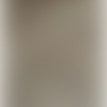
De speler heeft nu twee opties:
Terug naar punt B, waarvan hij de
bal heeft geslagen.
Recht naar achter ontwijken op de
gele lijn en droppen achter de
hindernis in de dropzone bij punt C.